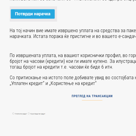
На тој начин вие имате извршено уплата на средства за паке
нарачката. Истата порака ќе пристигне и во вашето е-сандач
По извршената уплата, на вашиот кориснички профил, во гор
бројот на часови (кредити) кои ги имате купено. За илустрац
тогаш бројот на кредити т.е. часови ќе биде 6 итн.
Со притискање на истото поле добивате увид во состојбата н
„Уплатен кредит“ и „Користење на кредит“