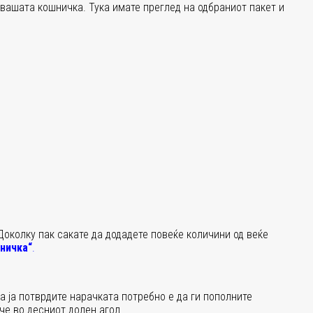
 вашата кошничка. Тука имате преглед на одбраниот пакет и
Доколку пак сакате да додадете повеќе количини од веќе
ничка“
.
а ја потврдите нарачката потребно е да ги пополните
пче во десниот долен агол