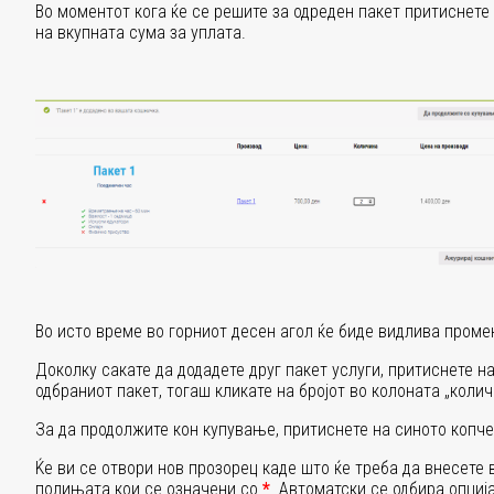
Во моментот кога ќе се решите за одреден пакет притиснете
на вкупната сума за уплата.
Во исто време во горниот десен агол ќе биде видлива проме
Доколку сакате да додадете друг пакет услуги, притиснете н
одбраниот пакет, тогаш кликате на бројот во колоната „колич
За да продолжите кон купување, притиснете на синото копч
Ќе ви се отвори нов прозорец каде што ќе треба да внесете
полињата кои се означени со
*
.
Автоматски се одбира опциј