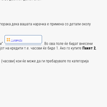
а порака дека вашата нарачка е примена со детали околу
ти“
. Во ова поле ќе бидат внесени
јот на кредити т.е. часови ќе биде 1. Ако го купите
Пакет 2
,
 (часови) кои ќе може да ги пребарувате по категорија