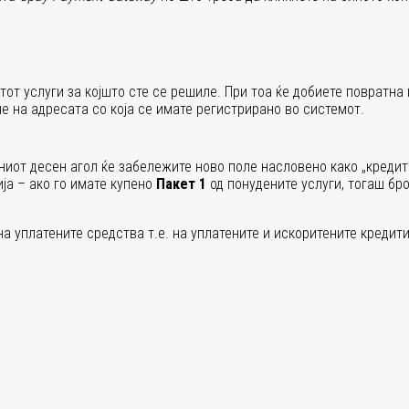
тот услуги за којшто сте се решиле. При тоа ќе добиете повратн
е на адресата со која се имате регистрирано во системот.
ниот десен агол ќе забележите ново поле насловено како „креди
ија – ако го имате купено
Пакет 1
од понудените услуги, тогаш бро
а уплатените средства т.е. на уплатените и искоритените кредити