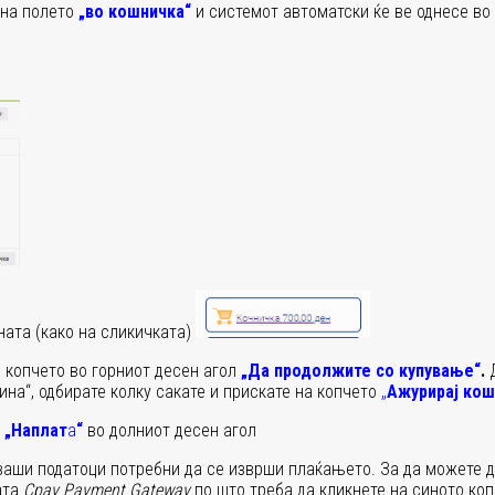
 на полето
„во кошничка“
и системот автоматски ќе ве однесе во
ната (како на сликичката)
а копчето во горниот десен агол
„Да продолжите со купување“
.
ина“, одбирате колку сакате и прискате на копчето
„
Ажурирај кош
е
„Наплат
а
“
во долниот десен агол
 ваши податоци потребни да се изврши плаќањето. За да можете д
ата
Cpay Payment Gateway
по што треба да кликнете на синото ко