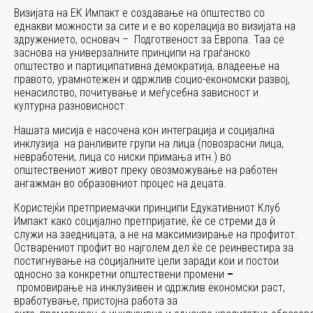
Визијата на ЕК Импакт е создавање на општество со
еднакви можности за сите и е во корелација во визијата на
здружението, основач – Подготвеност за Европа. Таа се
заснова на универзалните принципи на граѓанско
општество и партиципативна демократија, владеење на
правото, урамнотежен и одржлив социо-економски развој,
ненасилство, почитување и меѓусебна зависност и
културна разновисност.
Нашата мисија е насочена кон интеграција и социјална
инклузија на ранливите групи на лица (повозрасни лица,
невработени, лица со ниски примања итн.) во
општествениот живот преку овозможување на работен
ангажман во образовниот процес на децата.
Користејќи претприемачки принципи Едукативниот Клуб
Импакт како социјално претпријатие, ќе се стреми да ѝ
служи на заедницата, а не на максимизирање на профитот.
Остварениот профит во најголем дел ќе се реинвестира
за
постигнување на социјалните цели заради кои и постои
односно за конкретни општествени промени
–
промовирање на инклузивен и одржлив економски раст,
вработување, пристојна работа за