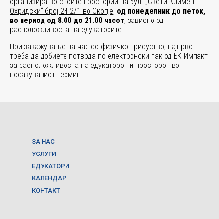
организира во своите простории на
бул. „Свети Климент
Охридски“ број 24-2/1 во Скопје
,
од понеделник до петок,
во период од 8.00 до 21.00 часот
, зависно од
расположливоста на едукаторите.
При закажување на час со физичко присуство, најпрво
треба да добиете потврда по електронски пак од ЕК Импакт
за расположливоста на едукаторот и просторот во
посакуваниот термин.
ЗА НАС
УСЛУГИ
ЕДУКАТОРИ
КАЛЕНДАР
КОНТАКТ